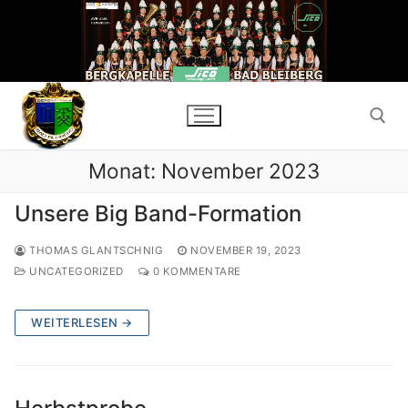
Zum
Inhalt
springen
Monat:
November 2023
Suchen nach:
Unsere Big Band-Formation
THOMAS GLANTSCHNIG
NOVEMBER 19, 2023
UNCATEGORIZED
0 KOMMENTARE
WEITERLESEN →