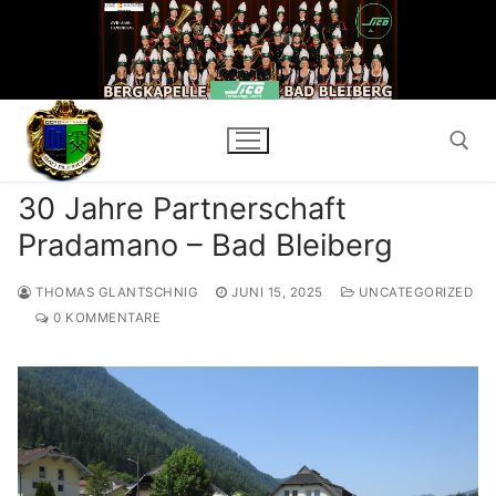
Zum
Inhalt
springen
30 Jahre Partnerschaft
Suchen nach:
Pradamano – Bad Bleiberg
THOMAS GLANTSCHNIG
JUNI 15, 2025
UNCATEGORIZED
0 KOMMENTARE