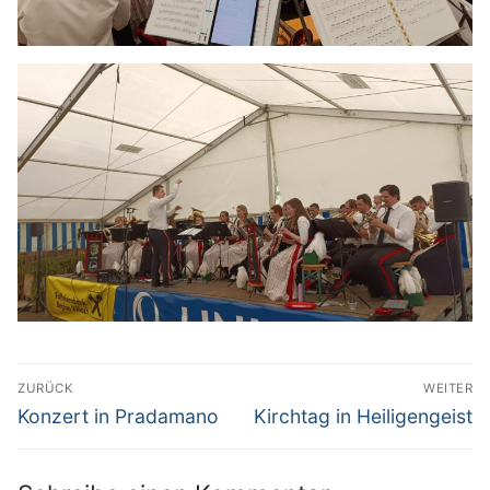
Beitragsnavigation
ZURÜCK
WEITER
Vorheriger
Nächster
Konzert in Pradamano
Kirchtag in Heiligengeist
Beitrag:
Beitrag: