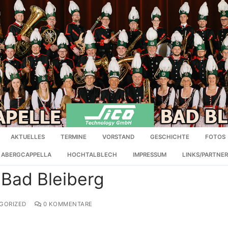
AKTUELLES
TERMINE
VORSTAND
GESCHICHTE
FOTOS
ABERGCAPPELLA
HOCHTALBLECH
IMPRESSUM
LINKS/PARTNE
 Bad Bleiberg
GORIZED
0 KOMMENTARE